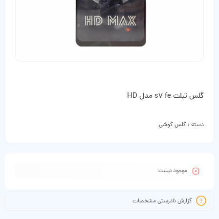
گلس تبلت s7 fe مدل HD
دسته :
گلس گوشی
موجود نیست
گزارش نادرستی مشخصات