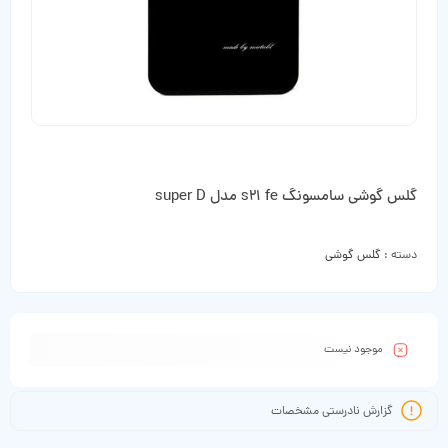
گلس گوشی سامسونگ s21 fe مدل super D
دسته :
گلس گوشی
موجود نیست
گزارش نادرستی مشخصات