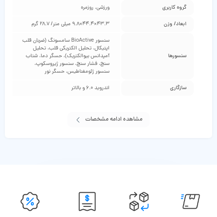
گروه کاربری
ورزشی، روزمره
ابعاد/ وزن
43.3×44.4×9.8 میلی‌ متر/ 28.7 گرم
سنسور BioActive سامسونگ (ضربان قلب
اپتیکال، تحلیل الکتریکی قلب، تحلیل
سنسورها
آمپدانس بیوالکتریک)، حسگر دما، شتاب‌
سنج، فشار سنج، سنسور ژیروسکوپ،
سنسور ژئومغناطیس، حسگر نور
سازگاری
اندروید 6.0 و بالاتر
مشاهده ادامه مشخصات