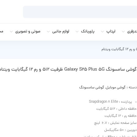
زفری
لپتاپ
پاوربانک
لوازم جانبی
صوتی و تصویری
مج
گوشی سامسونگ Galaxy S25 Plus 5G ظرفیت 512 و رم 12 گیگابایت ویتنام
دسته :
گوشی موبایل
,
گوشی سامسونگ
پردازنده : Snapdragon 8 Elite
حافظه داخلی : 512 گیگابایت
حافظه رم : 12 گیگابایت
سایز صفحه نمایش : 6.7 اینچ
دوربین : 50 مگاپیکسل