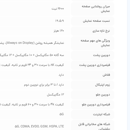
میزان روشنایی صفحه
2600 نیت
نمایش
نسبت صفحه نمایش
19.5:9
نرخ تازه‌ سازی
120 هرتز
ویژگی‌ های مهم صفحه
نمایشگر همیشه روشن (Always on Display)، پشتیبانی از +HDR10
نمایش
دوربین پشت
سه گانه 50 مگاپیکسل + 10 مگاپیکسل + 12 مگاپیکسل
فیلمبرداری دوربین پشت
کیفیت 8K با سرعت 30 و 24 فریم بر ثانیه، کیفیت 4k با سرعت 30 و 60 فریم بر ثانیه، کیفیت 1080p با سرعت 30 و 60 و 240 و 960 فریم بر ثانیه، ضبط صدای استریو، لرزش‌ گیر الکترونیکی تصویر-ژیروسکوپی، +HDR10
فلاش
دارد
زوم اپتیکال
دارد / تا 3 برابر برای دوربین دوم
دوربین جلو
12 مگاپیکسل
فیلمبرداری دوربین جلو
کیفیت 4k با سرعت 30 و 60 فریم بر ثانیه، کیفیت 1080p با سرعت 30 فریم بر ثانیه
شبکه اینترنت
5G
شبکه‌ های مخابراتی قابل
5G, CDMA, EVDO, GSM, HSPA, LTE
پشتیبانی