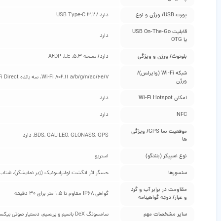
پورت USB/ ورژن و نوع
دارد / USB Type-C 3.2
قابلیت USB On-The-Go
دارد
یا OTG
بلوتوث/ ورژن و ویژگی
دارد/ نسخه 5.3، A2DP ،LE
شبکه Wi-Fi (وایرلس)/
Wi-Fi 802.11 a/b/g/n/ac/6e/7، سه بانده Wi-Fi Direct
ورژن
امکان Wi-Fi Hotspot
دارد
NFC
دارد
موقعیت‌ نما GPS/ ویژگی‌
BDS, GALILEO, GLONASS, GPS, دارد
ها
نوع اسپیکر (بلندگو)
استریو
سنسورها
حسگر اثر انگشت اولتراسونیک (زیر نمایشگر)، شتاب
مقاومت در برابر آب و گرد
گواهی IP68 مقاوم تا 1.5 متر برای 30 دقیقه
و غبار/ درجه گواهینامه
سایر مشخصات مهم
سامسونگ DeX باسیم و بی‌سیم، دستیار صوتی بیکسبی با پشتیبانی از زبان محاوره