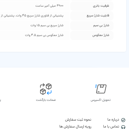
ظرفیت باتری
4900 میلی آمپر ساعت
قابلیت شارژ سریع
پشتیبانی از فناوری شارژ سریع 45 وات، پشتیبانی از USB Power Delivery 3.0
شارژ بی‌ سیم
شارژ سریع بی‌ سیم 15 وات
شارژ معکوس
شارژ معکوس بی‌ سیم 4.5 وات
تحویل اکسپرس
ضمانت بازگشت
پ
درباره ما
نحوه ثبت سفارش
تماس با ما
رویه ارسال سفارش ها