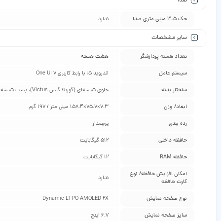
صدا
جک 3.5 میلی متری صدا
ندارد
سایر مشخصات
تعداد هسته پردازشگر
هشت هسته
سیستم عامل
اندروید 15 با رابط کاربری One UI 7
ساختار بدنه
جلوی شیشه‌ای (گوریلا گلس Victus)، پشت شیشه‌ای (گوریلا گلس Victus)، فریم آلومینیوم
ابعاد/ وزن
7.3×75.7×158.4 میلی متر / 197 گرم
رده بندی
پرچمدار
حافظه داخلی
512 گیگابایت
حافظه RAM
12 گیگابایت
امکان افزایش حافظه/ نوع
ندارد
کارت حافظه
نوع صفحه نمایش
Dynamic LTPO AMOLED 2X
سایز صفحه نمایش
6.7 اینچ