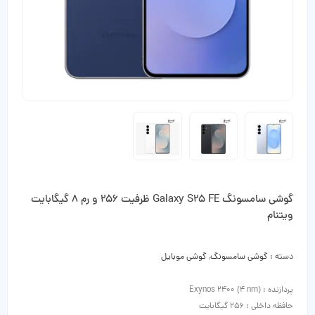
گوشی سامسونگ Galaxy S25 FE ظرفیت 256 و رم 8 گیگابایت
ویتنام
دسته :
گوشی سامسونگ
,
گوشی موبایل
پردازنده : Exynos 2400 (4 nm)
حافظه داخلی : 256 گیگابایت