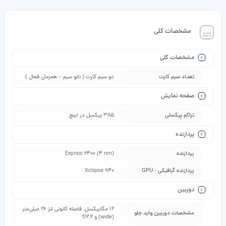
مشخصات کلی
مشخصات کلی
تعداد سیم کارت
دو سیم کارت ( نانو سیم – همزمان فعال )
صفحه نمایش
تراکم پیکسلی
385 پیکسل در اینچ
پردازنده
پردازنده
Exynos 2400 (4 nm)
پردازنده گرافیکی - GPU
Xclipse 940
دوربین
12 مگاپیکسل، فاصله کانونی لنز 26 میلی‌متر
مشخصات دوربین واید جلو
(wide) و f/2.2