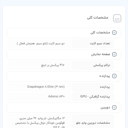
مشخصات کلی
مشخصات کلی
تعداد سیم کارت
دو سیم کارت (نانو سیم، همزمان فعال )
صفحه نمایش
تراکم پیکسلی
416 پیکسل بر اینچ
پردازنده
پردازنده
Snapdragon 8 Elite (3 nm)
پردازنده گرافیکی - GPU
Adreno 830
دوربین
12 مگاپیکسل، لنز واید 26 میلی‌ متری،
مشخصات دوربین واید جلو
فوکوس خودکار دوال پیکسل با تشخیص
فاز، f/2.2