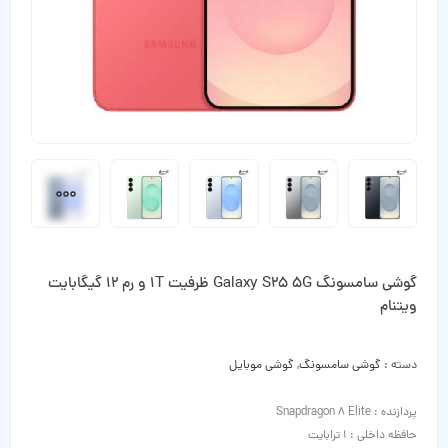
گوشی سامسونگ Galaxy S25 5G ظرفیت 1T و رم 12 گیگابایت
ویتنام
دسته :
گوشی سامسونگ
,
گوشی موبایل
پردازنده : Snapdragon 8 Elite
حافظه داخلی : 1 ترابایت