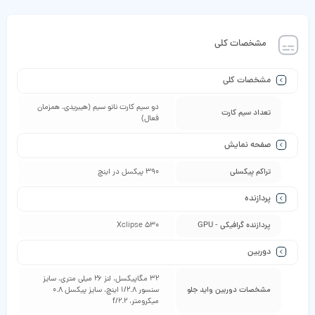
مشخصات کلی
مشخصات کلی
دو سیم‌ کارت نانو سیم (هیبریدی، همزمان
تعداد سیم کارت
فعال)
صفحه نمایش
تراکم پیکسلی
390 پیکسل در اینچ
پردازنده
پردازنده گرافیکی - GPU
Xclipse 530
دوربین
32 مگاپیکسل، لنز 26 میلی‌ متری، سایز
مشخصات دوربین واید جلو
سنسور 1/2.8 اینچ، سایز پیکسل 0.8
میکرومتر، f/2.2