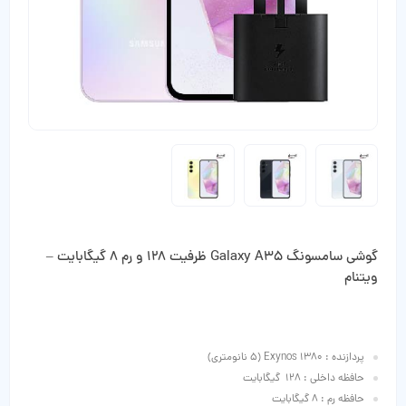
گوشی سامسونگ Galaxy A35 ظرفیت 128 و رم 8 گیگابایت –
ویتنام
پردازنده : Exynos 1380 (5 نانومتری)
حافظه داخلی : 128 گیگابایت
حافظه رم : 8 گیگابایت