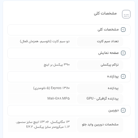
مشخصات کلی
مشخصات کلی
تعداد سیم کارت
دو سیم‌ کارت (نانوسیم، همزمان فعال)
صفحه نمایش
تراکم پیکسلی
390 پیکسل بر اینچ
پردازنده
پردازنده
Exynos 1380 (5 نانومتری)
پردازنده گرافیکی - GPU
Mali-G68 MP5
دوربین
13 مگاپیکسل، 1/3.06 اینچ سایز سنسور،
مشخصات دوربین واید جلو
1.12 میکرومتر سایز پیکسل، f/2.2