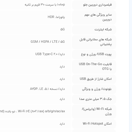
فیلمبرداری دوربین جلو
1080p با سرعت 30 فریم بر ثانیه
سایر ویژگی‌ های مهم
پانوراما، HDR
دوربین
شبکه اینترنت
5G
شبکه‌ های مخابراتی قابل
GSM / HSPA / LTE / 5G
پشتیبانی
پورت USB/ ورژن و نوع
دارد/ USB Type-C 2.0
قابلیت USB On-The-Go
دارد
یا OTG
امکان شارژ از طریق USB
دارد
بلوتوث/ ورژن و ویژگی
دارد/ نسخه 5.1، A2DP، LE
جک 3.5 میلی متری صدا
دارد
شبکه Wi-Fi (وایرلس)/
Wi-Fi 6E (802.11ax) a/b/g/n/ac/ax ، دو بانده (Dual Band) ، وای‌فای دایرکت (Wi-Fi Direct)
ورژن
امکان Wi-Fi Hotspot
دارد