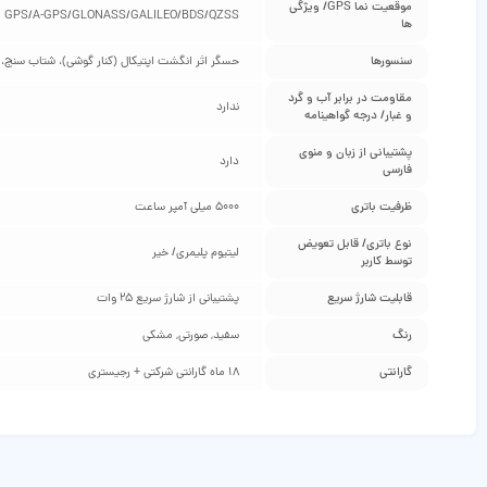
موقعیت‌ نما GPS/ ویژگی‌
GPS/A-GPS/GLONASS/GALILEO/BDS/QZSS
ها
سنسورها
حسگر اثر انگشت اپتیکال (کنار گوشی)، شتاب‌ سنج،
مقاومت در برابر آب و گرد
ندارد
و غبار/ درجه گواهینامه
پشتیبانی از زبان و منوی
دارد
فارسی
ظرفیت باتری
5000 میلی آمپر ساعت
نوع باتری/ قابل تعویض
لیتیوم پلیمری/ خیر
توسط کاربر
قابلیت شارژ سریع
پشتیبانی از شارژ سریع 25 وات
رنگ
سفید, صورتی, مشکی
گارانتی
18 ماه گارانتی شرکتی + رجیستری