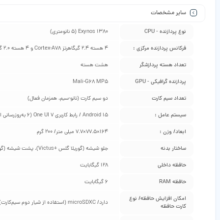
سایر مشخصات
نوع پردازنده - CPU
Exynos 1380 (5 نانومتری)
فرکانس پردازنده مرکزی :
4 هسته 2.4 گیگاهرتز Cortex-A78 و 4 هسته 2.0 گیگاهرتز Cortex-A55
تعداد هسته پردازشگر
هشت هسته
پردازنده گرافیکی - GPU
Mali-G68 MP5
تعداد سیم کارت
دو سیم‌ کارت (نانو-سیم، همزمان فعال)
سیستم عامل :
Android 15 / رابط کاربری One UI 7 (6 به‌روزرسانی اصلی اندروید)
ابعاد/ وزن :
164×77.5×7.7 میلی متر/ 200 گرم
ساختار بدنه
جلو شیشه (گوریلا گلس +Victus)، پشت شیشه (گوریلا گلس +Victus)، فریم پلاستیک
حافظه داخلی
128 گیگابایت
حافظه RAM
6 گیگابایت
امکان افزایش حافظه/ نوع
دارد/ microSDXC (استفاده‌ از شیار دوم سیم‌کارت)
کارت حافظه