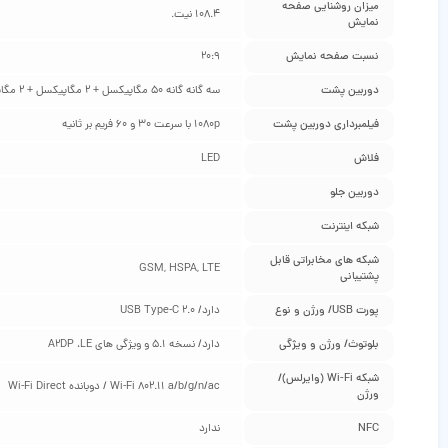
میزان روشنایی صفحه
108.4 نیت.
نمایش
نسبت صفحه نمایش
20:9
دوربین پشت
سه گانه گانه 50 مگاپیکسل + 2 مگاپیکسل + 2 مگاپیکسل
فیلمبرداری دوربین پشت
1080p با سرعت 30 و 60 فریم بر ثانیه
فلاش
LED
دوربین جلو
شبکه اینترنت
شبکه‌ های مخابراتی قابل
GSM, HSPA, LTE
پشتیبانی
پورت USB/ ورژن و نوع
دارد/ USB Type-C 2.0
بلوتوث/ ورژن و ویژگی
دارد/ نسخه 5.1 و ویژگی های A2DP ،LE
شبکه Wi-Fi (وایرلس)/
Wi-Fi 802.11 a/b/g/n/ac / دوبانده Wi-Fi Direct
ورژن
NFC
ندارد