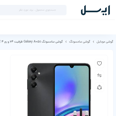
گوشی موبایل
گوشی سامسونگ
گوشی سامسونگ Galaxy A05s ظرفیت 64 و رم 4 گیگابایت – با اداپتور