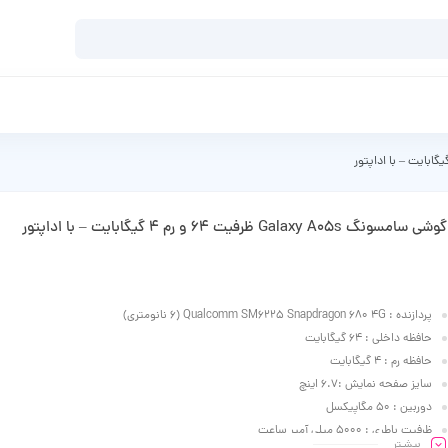
گوشی سامسونگ Galaxy A05s ظرفیت 64 و رم 4 گیگابایت – با اداپتور
پردازنده : Qualcomm SM6225 Snapdragon 680 4G (6 نانومتری)
حافظه داخلی : 64 گیگابایت
حافظه رم : 4 گیگابایت
سایز صفحه نمایش :6.7 اینچ
دوربین : 50 مگاپیکسل
ظرفیت باطری : 5000 میلی آمپر ساعت
بیشـتر