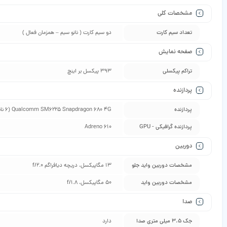
مشخصات کلی
تعداد سیم کارت
دو سیم کارت ( نانو سیم – همزمان فعال )
صفحه نمایش
تراکم پیکسلی
393 پیکسل بر اینچ
پردازنده
پردازنده
Qualcomm SM6225 Snapdragon 680 4G (6 نانومتری)
پردازنده گرافیکی - GPU
Adreno 610
دوربین
مشخصات دوربین واید جلو
13 مگاپیکسل، دریچه دیافراگم f/2.0
مشخصات دوربین واید
50 مگاپیکسل، f/1.8
صدا
جک 3.5 میلی متری صدا
دارد