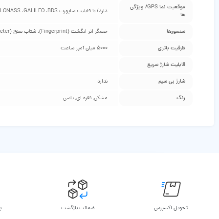
موقعیت‌ نما GPS/ ویژگی‌
دارد/ با قابلیت ساپورت GPS ،GLONASS ،GALILEO ،BDS
ها
سنسورها
حسگر اثر انگشت (Fingerprint)، شتاب سنج (Accelerometer)، حسگر مجاورت (Proximity Sensor)
ظرفیت باتری
5000 میلی آمپر ساعت
قابلیت شارژ سریع
شارژ بی‌ سیم
ندارد
رنگ
مشکی, نقره ای, یاسی
تحویل اکسپرس
ضمانت بازگشت
پ