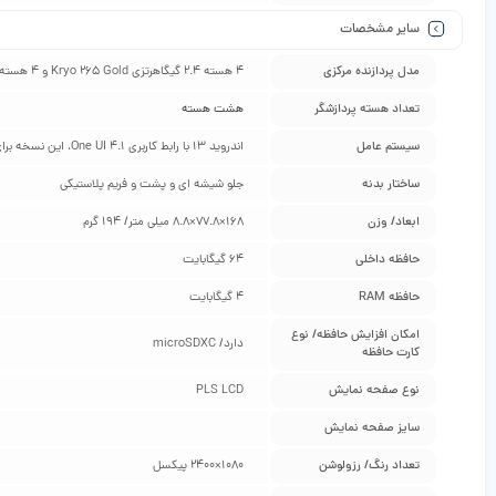
سایر مشخصات
مدل پردازنده مرکزی
4 هسته 2.4 گیگاهرتزی Kryo 265 Gold و 4 هسته 1.9 گیگاهرتزی Kryo 265 Silver
تعداد هسته پردازشگر
هشت هسته
سیستم عامل
اندروید 13 با رابط کاربری One UI 4.1، این نسخه برای زمانی است که این گوشی معرفی شده است
ساختار بدنه
جلو شیشه ای و پشت و فریم پلاستیکی
ابعاد/ وزن
168×77.8×8.8 میلی‌ متر/ 194 گرم
حافظه داخلی
64 گیگابایت
حافظه RAM
4 گیگابایت
امکان افزایش حافظه/ نوع
دارد/ microSDXC
کارت حافظه
نوع صفحه نمایش
PLS LCD
سایز صفحه نمایش
تعداد رنگ/ رزولوشن
1080×2400 پیکسل