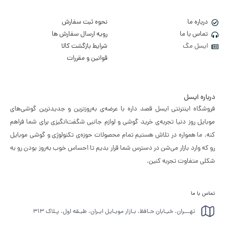
درباره ما
نحوه ثبت سفارش
تماس با ما
رویه ارسال سفارش ها
ایسل مگ
شرایط بازگشت کالا
قوانین و مقررات
درباره ایسل
فروشگاه اینترنتی ایسل قصد داره با عرضه‌ی به‌روزترین و جدیدترین گوشی‌های
موبایل روز دنیا تجربه‌ی خرید گوشی و لوازم جانبی شگفت‌انگیزی برای شما فراهم
کنه. ما همواره در تلاش هستیم تمام محصولات حوزه‌ی تکنولوژی و گوشی موبایل
رو که وارد بازار می‌شن در دسترس شما قرار بدیم تا احساس خوب به‌روز بودن رو به
شکلی متفاوت تجربه کنین.
تماس با ما
تهـــران، خیـابان حـافظ، بـازار موبـایل ایـران، طبـقه اول، پـلاک ۳۱۳