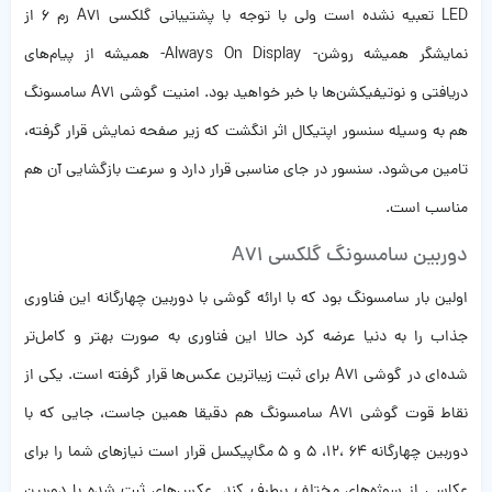
LED تعبیه نشده است ولی با توجه با پشتیبانی گلکسی A71 رم 6 از
نمایشگر همیشه روشن- Always On Display- همیشه از پیام‌های
دریافتی و نوتیفیکشن‌‌‌ها با خبر خواهید بود. امنیت گوشی A71 سامسونگ
هم به وسیله سنسور اپتیکال اثر انگشت که زیر صفحه نمایش قرار گرفته،
تامین می‌شود. سنسور در جای مناسبی قرار دارد و سرعت بازگشایی آن هم
مناسب است.
دوربین سامسونگ گلکسی A71
اولین بار سامسونگ بود که با ارائه گوشی با دوربین چهارگانه این فناوری
جذاب را به دنیا عرضه کرد حالا این فناوری به صورت بهتر و کامل‌تر
شده‌ای در گوشی A71 برای ثبت زیباترین عکس‌‌ها قرار گرفته است. یکی از
نقاط قوت گوشی A71 سامسونگ هم دقیقا همین‌ جاست، جایی که با
دوربین چهارگانه ۶۴ ،۱۲، ۵ و ۵ مگاپیکسل قرار است نیازهای شما را برای
عکاسی از سوژه‌های مختلف برطرف ‌کند. عکس‌های ثبت شده با دوربین