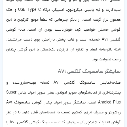
گلکسی A71 دکمه پاور و کم و زیاد کردن صدا، لبه سمت چپ درگاه
سیم‌کارت و لبه پایینی میکروفون، اسپیکر، درگاه USB Type C و جک
هدفون قرار گرفته است. از دیگر چیزهایی که قطعاً موقع کارکردن با این
گوشی حسش خواهید کرد، خوش‌دست بودن آن است. بدنه گوشی
گلکسی A71 خمیده است و قاب پشتی به‌راحتی روی دست می‌نشیند.
البته باتوجه‌به ابعاد و اندازه آن کارکردن یک‌دستی با این گوشی چندان
راحت نخواهد بود.
نمایشگر سامسونگ گلکسی A71
صفحه‌نمایش سامسونگ گلکسی A71 نسخه بهینه‌سازی‌شده و
پیشرفته‌تری از نمایشگرهای سوپر امولدی، یعنی سوپر امولد پلاس Super
Amoled Plus است. نمایشگر سوپر امولد پلاس گوشی سامسونگ A71
روشن‌تر و مصرف انرژی کمتری نسبت به نسخه‌های قبلی دارد. با در نظر
گرفتن اندازه ۶.۷ اینچی آن می‌توان گفت سامسونگ گوشی گلکسی A71 را