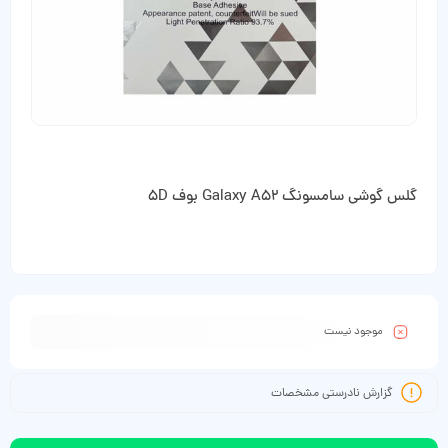
گلس گوشی سامسونگ Galaxy A52 بوف 5D
موجود نیست
گزارش نادرستی مشخصات