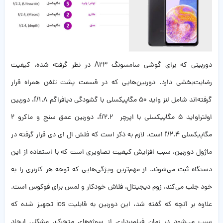
دوربینی که برای گوشی سامسونگ A23 در نظر گرفته شده، کیفیت
رضایت‌بخشی دارد. دوربین‌هایی که در قسمت پشت تلفن همراه قرار
گرفته‌اند شامل لنز واید 50 مگاپیکسلی با گشودگی دیافراگم f/1.8، دوربین
اولتراواید 5 مگاپیکسلی با اپرچر f/2.2، دوربین عمق سنج و ماکرو 2
مگاپیکسلی f/2.4 است. لازم به ذکر است که فلش ال ای دی قرار گرفته در
ماژول دوربین، سبب افزایش کیفیت تصاویری است که با استفاده از این
دستگاه ثبت می‌شوند. از مهم‌ترین ویژگی‌هایی که توجه هر کاربری را به
خود جلب می‌کند، زوم دیجیتال، فلاش خودکار و لمس برای فوکوس است.
علاوه بر آنچه که گفته شد، این دوربین به قابلیت ios تجهیز شده که
سبب می‌شود در زمان فیلم‌برداری از سوژه‌های متحرک، مشکلی ایجاد