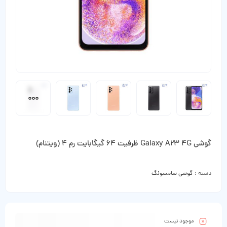
گوشی Galaxy A23 4G ظرفیت 64 گیگابایت رم 4 (ویتنام)
دسته :
گوشی سامسونگ
موجود نیست