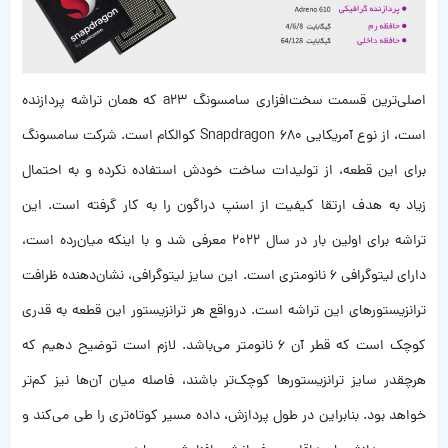
اصلی‌ترین قسمت سخت‌افزاری سامسونگ a23 که همان تراشه پردازنده
است، از نوع آمریکایی Snapdragon 680 کوالکام است. شرکت سامسونگ
برای این قطعه، از تولیدات ساخت خودش استفاده نکرده و به احتمال
زیاد به هدف ارتقا کیفیت از اسنپ دراگون را به کار گرفته است. این
تراشه برای اولین بار در سال 2022 معرفی شد و با اینکه میان‌رده است،
دارای لیتوگرافی 6 نانومتری است. این سایز لیتوگرافی، نشان‌دهنده ظرافت
ترانزیستورهای این تراشه است. درواقع هر ترانزیستور این قطعه به قدری
کوچک است که قطر آن 6 نانومتر می‌باشد. لازم است توضیح دهیم که
هرچقدر سایز ترانزیستورها کوچک‌تر باشند، فاصله میان آن‌ها نیز کم‌تر
خواهد بود. بنابراین در طول پردازش، داده مسیر کوتاه‌تری را طی می‌کند و