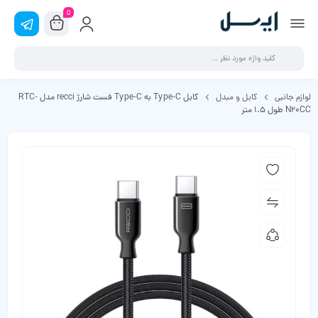
0
لوازم جانبی
کابل و مبدل
کابل Type-C به Type-C فست شارژ recci مدل RTC-
N20CC طول 1.5 متر