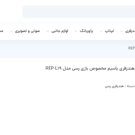
زفری
لپتاپ
پاوربانک
لوازم جانبی
صوتی و تصویری
مج
هندزفری باسیم مخصوص بازی رسی مدل REP-L19
دسته :
هندزفری رسی