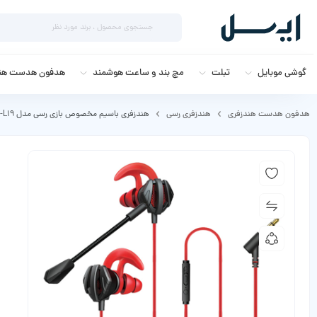
گوشی موبایل
تبلت
مچ بند و ساعت هوشمند
هدفون هدست هند
هدفون هدست هندزفری
هندزفری رسی
هندزفری باسیم مخصوص بازی رسی مدل REP-L19