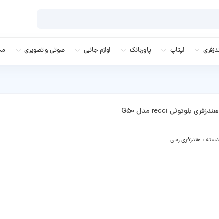
زفری
لپتاپ
پاوربانک
لوازم جانبی
صوتی و تصویری
مج
هندزفری بلوتوثی recci مدل G50
دسته :
هندزفری رسی