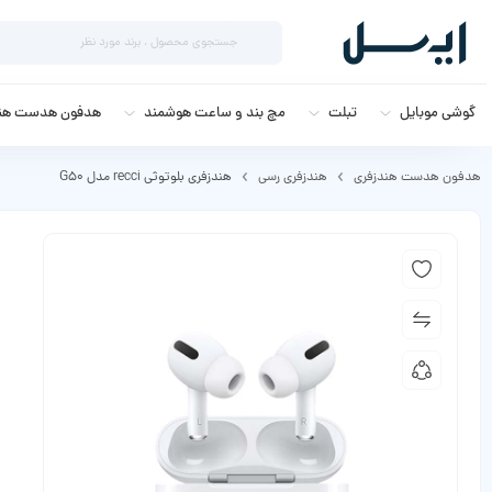
گوشی موبایل
تبلت
مچ بند و ساعت هوشمند
هدفون هدست هند
هدفون هدست هندزفری
هندزفری رسی
هندزفری بلوتوثی recci مدل G50