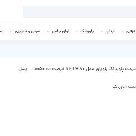
زفری
لپتاپ
پاوربانک
لوازم جانبی
صوتی و تصویری
مج
قیمت پاوربانک راوپاور مدل RP-PB170 ظرفیت 10050ma – ایسل
دسته :
پاوربانک