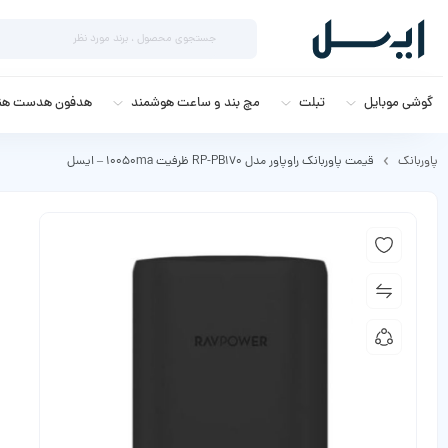
گوشی موبایل
تبلت
مچ بند و ساعت هوشمند
هدفون هدست هند
پاوربانک
قیمت پاوربانک راوپاور مدل RP-PB170 ظرفیت 10050ma – ایسل