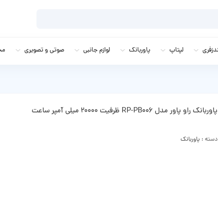
زفری
لپتاپ
پاوربانک
لوازم جانبی
صوتی و تصویری
مج
پاوربانک راو پاور مدل RP-PB006 ظرفیت 20000 میلی آمپر ساعت
دسته :
پاوربانک