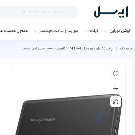
گوشی موبایل
تبلت
مچ بند و ساعت هوشمند
هدفون هدست هند
پاوربانک
پاوربانک راو پاور مدل RP-PB006 ظرفیت 20000 میلی آمپر ساعت