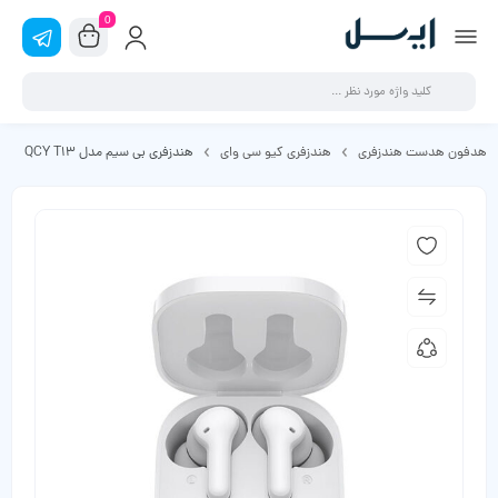
0
هدفون هدست هندزفری
هندزفری کیو سی وای
هندزفری بی سیم مدل QCY T13