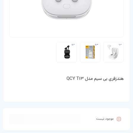
هندزفری بی سیم مدل QCY T13
موجود نیست