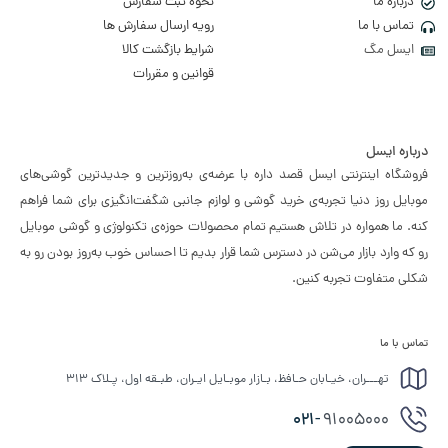
درباره ما
نحوه ثبت سفارش
تماس با ما
رویه ارسال سفارش ها
ایسل مگ
شرایط بازگشت کالا
قوانین و مقررات
درباره ایسل
فروشگاه اینترنتی ایسل قصد داره با عرضه‌ی به‌روزترین و جدیدترین گوشی‌های
موبایل روز دنیا تجربه‌ی خرید گوشی و لوازم جانبی شگفت‌انگیزی برای شما فراهم
کنه. ما همواره در تلاش هستیم تمام محصولات حوزه‌ی تکنولوژی و گوشی موبایل
رو که وارد بازار می‌شن در دسترس شما قرار بدیم تا احساس خوب به‌روز بودن رو به
شکلی متفاوت تجربه کنین.
تماس با ما
تهـــران، خیـابان حـافظ، بـازار موبـایل ایـران، طبـقه اول، پـلاک ۳۱۳
021-
91005000