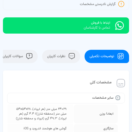
گزارش نادرستی مشخصات
ارتباط با فروش
تماس با کارشناسان
توضیحات تکمیلی
نظرات کاربران
سوالات کاربران
مشخصات کلی
سایر مشخصات
29×24 میلی متر (هر ایرباد)، 54x54x28
ابعاد/ وزن
میلی متر (محفظه شارژ)/ 4.4 گرم (هر
ایرباد)، 49.3 گرم (ایرباد و محفظه شارژ)
سازگاری
گوشی‌ های هوشمند اندروید و iOS