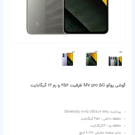
گوشی پوکو M7 pro 5G ظرفیت 256 و رم 12 گیگابایت
پردازنده :Dimensity 7025 Ultra (6 nm)
حافظه داخلی : 256 گیگابایت
حافظه رم : 12گیگابایت
سایز صفحه نمایش :6.67 اینچ