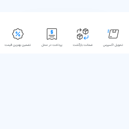
تحویل اکسپرس
ضمانت بازگشت
پرداخت در محل
تضمین بهترین قیمت
درباره ما
نحوه ثبت سفارش
تماس با ما
رویه ارسال سفارش ها
ایسل مگ
شرایط بازگشت کالا
قوانین و مقررات
درباره ایسل
فروشگاه اینترنتی ایسل قصد داره با عرضه‌ی به‌روزترین و جدیدترین گوشی‌های
موبایل روز دنیا تجربه‌ی خرید گوشی و لوازم جانبی شگفت‌انگیزی برای شما فراهم