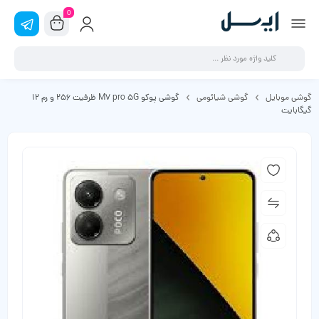
0
گوشی موبایل
گوشی شیائومی
گوشی پوکو M7 pro 5G ظرفیت 256 و رم 12
گیگابایت