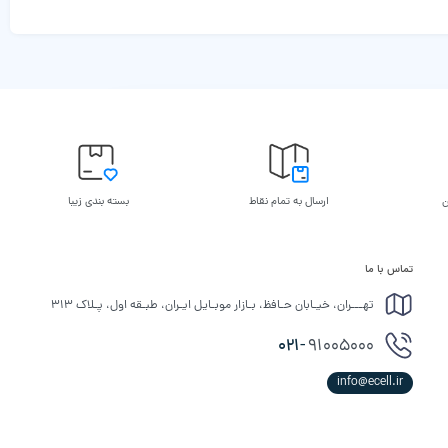
ن
ارسال به تمام نقاط
بسته بندی زیبا
تماس با ما
تهـــران، خیـابان حـافظ، بـازار موبـایل ایـران، طبـقه اول، پـلاک ۳۱۳
021-
91005000
info@ecell.ir