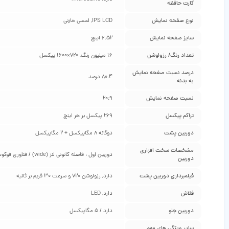
کارت حافظه
نوع صفحه نمایش
IPS LCD, لمسی خازنی
سایز صفحه نمایش
6.52 اینچ
تعداد رنگ/ رزولوشن
16 میلیون رنگ, 720×1600 پیکسل
درصد نسبت صفحه نمایش
80.4 درصد
به بدنه
نسبت صفحه نمایش
20:9
تراکم پیکسل
269 پیکسل بر هر اینچ
دوربین پشت
دوگانه 8 مگاپیکسل + 2 مگاپیکسل
مشخصات سخت‌ افزاری
دوربین اول : فاصله کانونی لنز (wide) / فناوری فوکوس AF, دوربین دوم : (macro)
دوربین
فیلمبرداری دوربین پشت
دارد, رزولوشن 720 و سرعت 30 فریم بر ثانیه
فلاش
دارد, LED
دوربین جلو
دارد / 5 مگاپیکسل
سایر ویژگی‌ های مهم