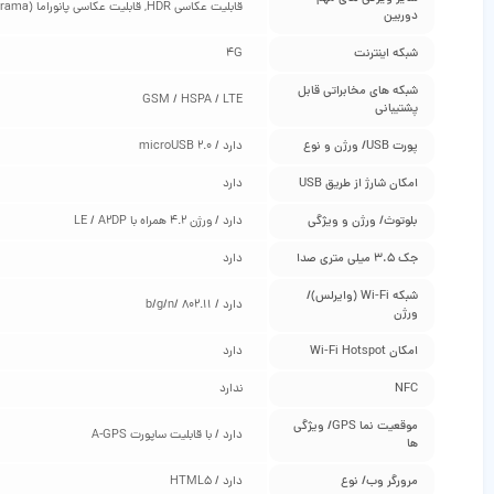
قابلیت عکاسی HDR, قابلیت عکاسی پانوراما (Panorama)
دوربین
شبکه اینترنت
4G
شبکه‌ های مخابراتی قابل
GSM / HSPA / LTE
پشتیبانی
پورت USB/ ورژن و نوع
دارد / microUSB 2.0
امکان شارژ از طریق USB
دارد
بلوتوث/ ورژن و ویژگی
دارد / ورژن 4.2 همراه با LE / A2DP
جک 3.5 میلی متری صدا
دارد
شبکه Wi-Fi (وایرلس)/
دارد / 802.11 /b/g/n
ورژن
امکان Wi-Fi Hotspot
دارد
NFC
ندارد
موقعیت‌ نما GPS/ ویژگی‌
دارد / با قابلیت ساپورت A-GPS
ها
مرورگر وب/ نوع
دارد / HTML5