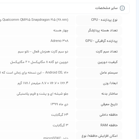
سایر مشخصات
نوع پردازنده - CPU
Qualcomm QM215 Snapdragon 215 (28 nm) چهارهسته 1.3 گیگاهرتز Cortex-A53
تعداد هسته پردازشگر
چهار هسته
پردازنده گرافیکی - GPU
Adreno 308
تعداد سیم کارت
دو سیم کارت همزمان فعال – نانو سیم
کیفیت دوربین
دوربین دو گانه 8 مگاپیکسل + 2 مگاپیکسل
سیستم عامل
Android OS, v10 – این نسخه برای زمانی است که این گوشی معرفی شده است و ممکن است در هنگام خرید شما، آپدیت جدیدتری برای آن آمده باشد و به اندروید ورژن بالاتر ارتقا پیدا کند.
ابعاد/ وزن
166.4 × 76.7 × 8.7 میلیمتر / 178 گرم
ساختار بدنه
جلو شیشه ای و پشت و فریم پلاستیکی
تاریخ معرفی
دی ماه 1399
حافظه داخلی
64 گیگابایت
حافظه RAM
3 گیگابایت
امکان افزایش حافظه/ نوع
دارد, microSDXC