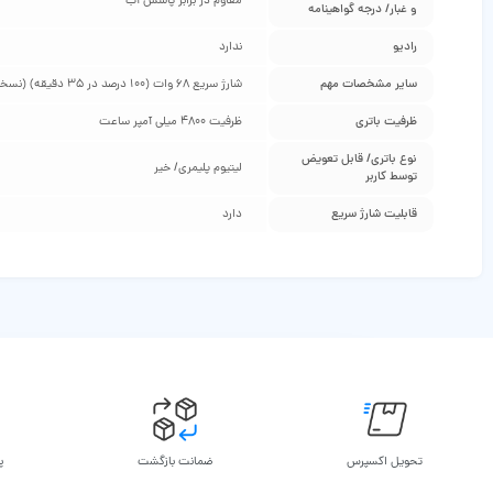
مقاوم در برابر پاشش آب
و غبار/ درجه گواهینامه
رادیو
ندارد
سایر مشخصات مهم
شارژ سریع 68 وات (100 درصد در 35 دقیقه) (نسخه گلوبال)، شارژ سریع 30 وات (نسخه آمریکای شمالی)، شارژ سریع بی‌ سیم 15 وات، شارژ معکوس بی‌ سیم 5 وات
ظرفیت باتری
ظرفیت 4800 میلی آمپر ساعت
نوع باتری/ قابل تعویض
لیتیوم پلیمری/ خیر
توسط کاربر
قابلیت شارژ سریع
دارد
تحویل اکسپرس
ضمانت بازگشت
پ