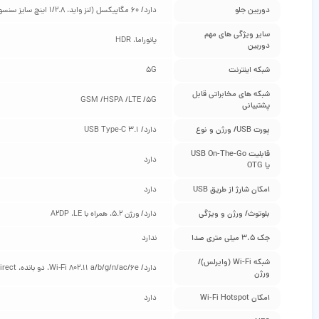
دوربین جلو
دارد/ 60 مگاپیکسل (لنز واید، 1/2.8 اینچ سایز سنسور، 0.61 میکرومتر سایز پیکسل، f/2.2)
سایر ویژگی‌ های مهم
پانوراما، HDR
دوربین
شبکه اینترنت
5G
شبکه‌ های مخابراتی قابل
GSM /HSPA /LTE /5G
پشتیبانی
پورت USB/ ورژن و نوع
دارد/ USB Type-C 3.1
قابلیت USB On-The-Go
دارد
یا OTG
امکان شارژ از طریق USB
دارد
بلوتوث/ ورژن و ویژگی
دارد/ ورژن 5.2، همراه با A2DP ،LE
جک 3.5 میلی متری صدا
ندارد
شبکه Wi-Fi (وایرلس)/
دارد/ Wi-Fi 802.11 a/b/g/n/ac/6e، دو بانده، Wi-Fi Direct
ورژن
امکان Wi-Fi Hotspot
دارد