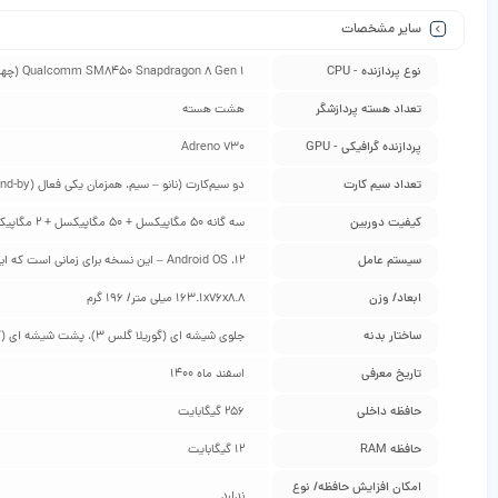
سایر مشخصات
نوع پردازنده - CPU
Qualcomm SM8450 Snapdragon 8 Gen 1 (چهار نانومتر)، هشت هسته‌ ای (یک هسته‌ ی 3.00 گیگاهرتز Cortex-X2 و سه هسته‌ ی 2.50 گیگاهرتز Cortex-A710 و چهار هسته‌ ی 1.80 گیگاهرتز Cortex-A510)
تعداد هسته پردازشگر
هشت هسته
پردازنده گرافیکی - GPU
Adreno 730
تعداد سیم کارت
دو سیم‌کارت (نانو – سیم، همزمان یکی فعال (dual stand-by))
کیفیت دوربین
سه گانه 50 مگاپیکسل + 50 مگاپیکسل + 2 مگاپیکسل
سیستم عامل
Android OS ،12 – این نسخه برای زمانی است که این گوشی معرفی شده است و ممکن است در هنگام خرید شما، آپدیت جدید تری برای آن آمده باشد و به اندروید ورژن بالاتر ارتقا پیدا کند.
ابعاد/ وزن
163.1x76x8.8 میلی متر/ 196 گرم
ساختار بدنه
جلوی شیشه‌ ای (گوریلا گلس 3)، پشت شیشه‌ ای (گوریلا گلس 5)، فریم پلاستیکی
تاریخ معرفی
اسفند ماه 1400
حافظه داخلی
256 گیگابایت
حافظه RAM
12 گیگابایت
امکان افزایش حافظه/ نوع
ندارد