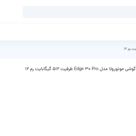
گوشی موتورولا مدل Edge 30 Pro ظرفیت 512 گیگابایت رم 12