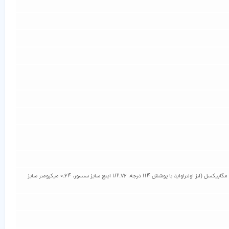
50 مگاپیکسل (لنز واید، 1/1.55 اینچ سایز سنسور، 1.0 میکرومتر سایز پیکسل، فوکوس خودکار چند محوره با تشخیص فاز، لزرش‌ گیر اپتیکال تصویر، f/1.8)/ 50 مگاپیکسل (لنز اولتراواید با پوشش 114 درجه، 1/2.76 اینچ سایز سنسور، 0.64 میکرومتر سایز