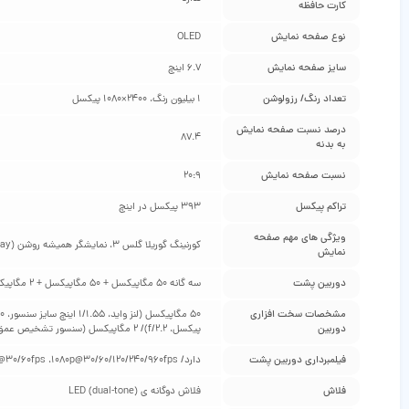
کارت حافظه
نوع صفحه نمایش
OLED
سایز صفحه نمایش
6.7 اینچ
تعداد رنگ/ رزولوشن
1 بیلیون رنگ، 2400×1080 پیکسل
درصد نسبت صفحه نمایش
87.4
به بدنه
نسبت صفحه نمایش
20:9
تراکم پیکسل
393 پیکسل در اینچ
ویژگی‌ های مهم صفحه
کورنینگ گوریلا گلس 3، نمایشگر همیشه روشن (Always on Display)، نمایش یک میلیارد رنگ، پشتیبانی از +HDR10، نرخ نوسازی تصویر 144 هرتز
نمایش
دوربین پشت
سه گانه 50 مگاپیکسل + 50 مگاپیکسل + 2 مگاپیکسل
مشخصات سخت‌ افزاری
دوربین
پیکسل، f/2.2)/ 2 مگاپیکسل (سنسور تشخیص عمق تصویر، f/2.4)
فیلمبرداری دوربین پشت
دارد/ 8K@24/30fps ،4K@30/60fps ،1080p@30/60/120/240/960fps، لرزش‌گیر الکترونیکی تصویر – ژیروسکوپی، +HDR10
فلاش
فلاش دوگانه‌ ی (LED (dual-tone