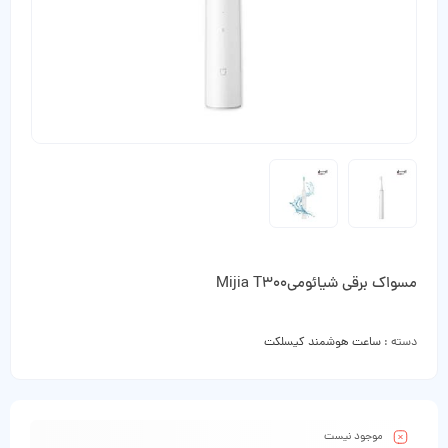
مسواک برقی شیائومیMijia T300
دسته :
ساعت هوشمند کیسلکت
موجود نیست