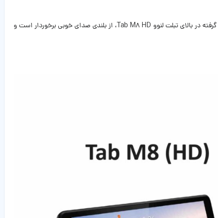
ضخامت Tab M8 HD عددی برابر 8.0 میلی‌متر می‌باشد که این میزان برای تبلت کاملا قابل قبول است و می‌توان گفت تبلتی نازک به حساب می‌آید‌. اسپیکر‌ قرار گرفته در بالای تبلت لنوو Tab M8 HD، از بلندی صدای خوبی برخوردار است و