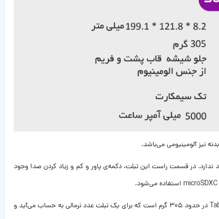
دی از یک لنز یگانه در قاب پشتی تشکیل شده است و نحوه قرار گرفتن این آن، بالا سمت چپ بدنه‌ی پشتی می‌باشد‌‌. در این مدل فلش LED وجود ندارد. در قسمت راست این تبلت، دکمه‌ی پاور و کم و زیاد کردن صدا وجود
برای لنوو تب ام ۸ اچ دی جک هندزفری ۳.۵ میلی‌متری در نظر گرفته شده و محل قرارگیری آن در بالای تبلت کنار اسپیکر صدا می‌باشد. وزن تبلت لنوو Tab M8 HD در حدود ۳۰۵ گرم است که برای یک تبلت عدد نرمالی به حساب می‌آید و