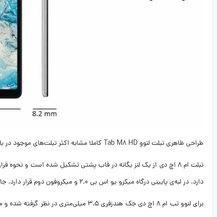
طراحی ظاهری تبلت لنوو Tab M8 HD کاملا مشابه اکثر تبلت‌های موجود در بازار می‌باشد. جنس بدنه‌ی پشتی Tab M8 HD از آلومینیوم است و جنس فریم دور بدنه نیز آلومینیومی می‌باشد.
دارد. در لبه‌ی پایینی درگاه میکرو یو اس بی 2.0 و میکروفون دوم قرار دارد. جایگاه سیم کارت در لبه‌ی چپ تعبیه شده است که در نسخه‌ی wifi این دستگاه برای microSDXC استفاده می‌شود.