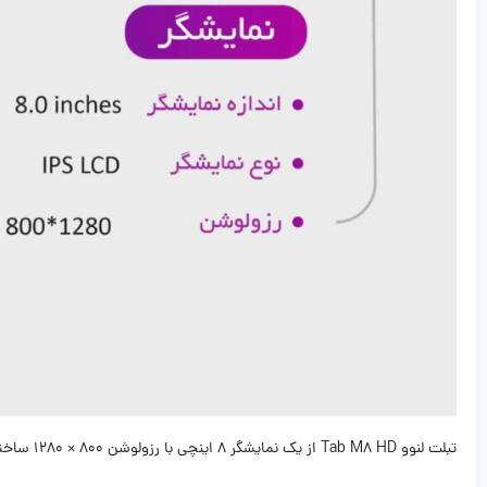
تبلت لنوو Tab M8 HD از یک نمایشگر ۸ اینچی با رزولوشن ۸۰۰ × ۱۲۸۰ ساخته شده است. نوع صفحه نمایش آن از نوع IPS LCD است که عمق رنگ مشکی را خوب نشان نمی‌دهد اما برای انجام کارهای معمولی می‌تواند مناسب باشد‌.