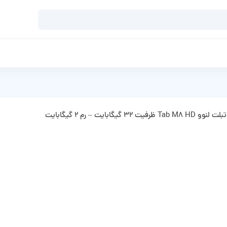
تبلت لنوو Tab M8 HD ظرفیت 32 گیگابایت – رم 2 گیگابایت