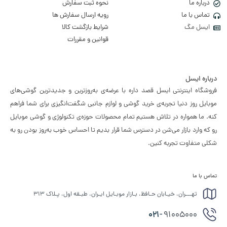
درباره ما
نحوه ثبت سفارش
تماس با ما
رویه ارسال سفارش ها
ایسل مگ
شرایط بازگشت کالا
قوانین و مقررات
درباره ایسل
فروشگاه اینترنتی ایسل قصد داره با عرضه‌ی به‌روزترین و جدیدترین گوشی‌های
موبایل روز دنیا تجربه‌ی خرید گوشی و لوازم جانبی شگفت‌انگیزی برای شما فراهم
کنه. ما همواره در تلاش هستیم تمام محصولات حوزه‌ی تکنولوژی و گوشی موبایل
رو که وارد بازار می‌شن در دسترس شما قرار بدیم تا احساس خوب به‌روز بودن رو به
شکلی متفاوت تجربه کنین.
تماس با ما
تهـــران، خیـابان حـافظ، بـازار موبـایل ایـران، طبـقه اول، پـلاک ۳۱۳
021-
91005000