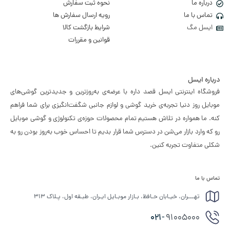
درباره ما
نحوه ثبت سفارش
تماس با ما
رویه ارسال سفارش ها
ایسل مگ
شرایط بازگشت کالا
قوانین و مقررات
درباره ایسل
فروشگاه اینترنتی ایسل قصد داره با عرضه‌ی به‌روزترین و جدیدترین گوشی‌های
موبایل روز دنیا تجربه‌ی خرید گوشی و لوازم جانبی شگفت‌انگیزی برای شما فراهم
کنه. ما همواره در تلاش هستیم تمام محصولات حوزه‌ی تکنولوژی و گوشی موبایل
رو که وارد بازار می‌شن در دسترس شما قرار بدیم تا احساس خوب به‌روز بودن رو به
شکلی متفاوت تجربه کنین.
تماس با ما
تهـــران، خیـابان حـافظ، بـازار موبـایل ایـران، طبـقه اول، پـلاک ۳۱۳
021-
91005000