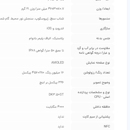
ابعاد/ وزن
46x30x10.7 میلی‌ متر/ وزن 21 گرم
سنسورها
شتاب سنج، ژیروسکوپ، سنجش نور محیط، گام شمار
سازگاری
اندروید و iOS
جنس بدنه
پلاستیک، الیاف پلیمر بادوام
مقاومت در برابر آب و گرد
تا عمق 50 متر/ گواهی IP68
و غبار/ درجه گواهی‌ نامه
نوع صفحه نمایش
AMOLED
تعداد رنگ/ رزولوشن
16 میلیون رنگ، 280×456 پیکسل
وضوح تصویر
326 پیکسل بر اینچ
نوع و مشخصات پردازنده
DK3.5+ST
اصلی - CPU
حافظه داخلی
4000 مگابایت
پشتیبانی از سیم‌ کارت
ندارد
NFC
ندارد