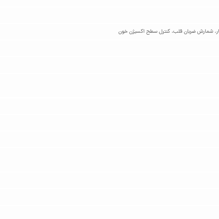
، شمارش ضربان قلب، کنترل سطح اکسیژن خون