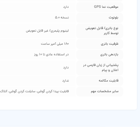
موقعیت‌ نما GPS
دارد
بلوتوث
نسخه 5.0
نوع باتری/ قابل تعویض
لیتیوم پلیمری/ غیر قابل تعویض
توسط کاربر
ظرفیت باتری
۱۸۰ میلی آمپر ساعت
بازدهی باتری
در استفاده عادی تا 10 روز
پشتیبانی از زبان فارسی در
دارد
اعلان و پیام
قابلیت مکالمه
ندارد
سایر مشخصات مهم
قابلیت پیدا کردن گوشی، سایلنت کردن گوشی، آنلاک