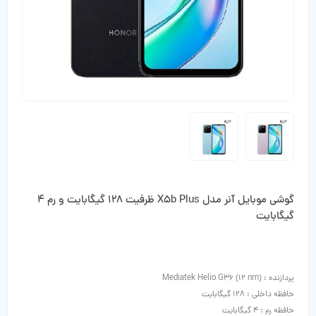
گوشی موبایل آنر مدل X5b Plus ظرفیت 128 گیگابایت و رم 4
گیگابایت
پردازنده : Mediatek Helio G36 (12 nm)
حافظه داخلی : 128 گیگابایت
حافظه رم : 4 گیگابایت