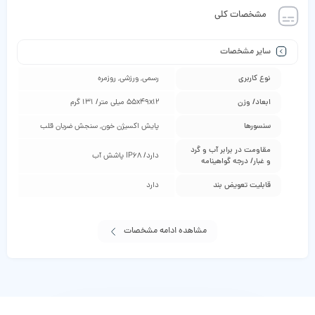
مشخصات کلی
سایر مشخصات
نوع کاربری
رسمی, ورزشی, روزمره
ابعاد/ وزن
55x49x12 میلی متر/ 131 گرم
سنسورها
پایش اکسیژن خون, سنجش ضربان قلب
مقاومت در برابر آب و گرد
دارد/ IP68 پاشش آب
و غبار/ درجه گواهینامه
قابلیت تعویض بند
دارد
مشاهده ادامه مشخصات