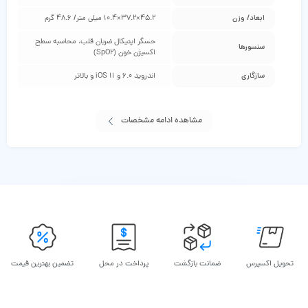
ابعاد/ وزن
45.2×37.2×10.4 میلی‌ متر/ 48.6 گرم
حسگر اپتیکال ضربان قلب، محاسبه سطح
سنسورها
اکسیژن خون (SpO2)
سازگاری
اندروید 6.0 و iOS 11 و بالاتر
مشاهده ادامه مشخصات
تحویل اکسپرس
ضمانت بازگشت
پرداخت در محل
تضمین بهترین قیمت