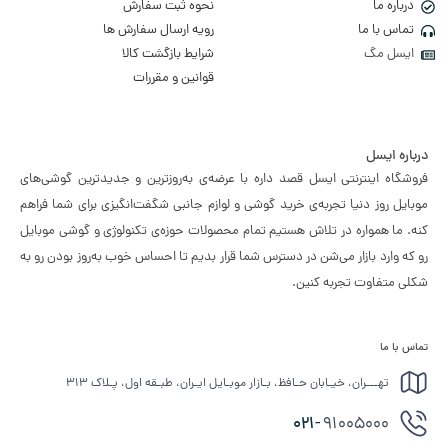
درباره ما
نحوه ثبت سفارش
تماس با ما
رویه ارسال سفارش ها
ایسل مگ
شرایط بازگشت کالا
قوانین و مقررات
درباره ایسل
فروشگاه اینترنتی ایسل قصد داره با عرضه‌ی به‌روزترین و جدیدترین گوشی‌های
موبایل روز دنیا تجربه‌ی خرید گوشی و لوازم جانبی شگفت‌انگیزی برای شما فراهم
کنه. ما همواره در تلاش هستیم تمام محصولات حوزه‌ی تکنولوژی و گوشی موبایل
رو که وارد بازار می‌شن در دسترس شما قرار بدیم تا احساس خوب به‌روز بودن رو به
شکلی متفاوت تجربه کنین.
تماس با ما
تهـــران، خیـابان حـافظ، بـازار موبـایل ایـران، طبـقه اول، پـلاک ۳۱۳
021-
91005000