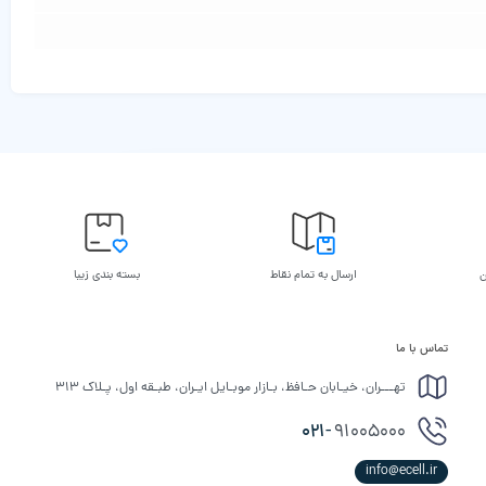
ن
ارسال به تمام نقاط
بسته بندی زیبا
تماس با ما
تهـــران، خیـابان حـافظ، بـازار موبـایل ایـران، طبـقه اول، پـلاک ۳۱۳
021-
91005000
info@ecell.ir