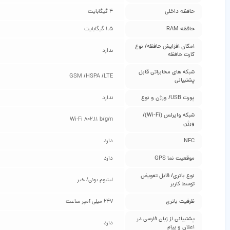
حافظه داخلی
4 گیگابایت
حافظه RAM
1.5 گیگابایت
امکان افزایش حافظه/ نوع
ندارد
کارت حافظه
شبکه‌ های مخابراتی قابل
GSM /HSPA /LTE
پشتیبانی
پورت USB/ ورژن و نوع
ندارد
شبکه وایرلس (Wi-Fi)/
Wi-Fi 802.11 b/g/n
ورژن
NFC
دارد
موقعیت‌ نما GPS
دارد
نوع باتری/ قابل تعویض
لیتیوم یونی/ خیر
توسط کاربر
ظرفیت باتری
247 میلی‌ آمپر ساعت
پشتیبانی از زبان فارسی در
دارد
اعلان و پیام