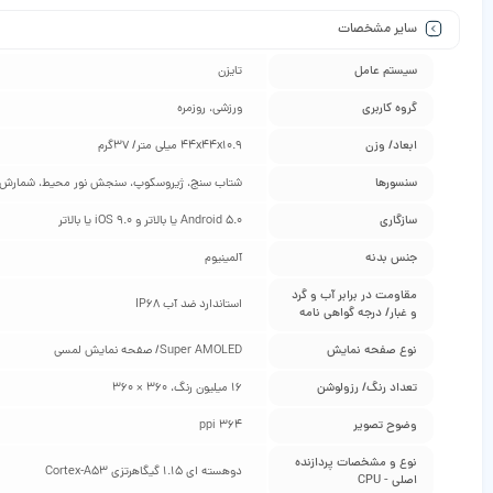
سایر مشخصات
سیستم عامل
تایزن
گروه کاربری
ورزشی، روزمره
ابعاد/ وزن
44x44x10.9 میلی متر/ 37گرم
سنسورها
شتاب سنج، ژیروسکوپ، سنجش نور محیط، شمارش ضرب
سازگاری
Android 5.0 یا بالاتر و iOS 9.0 یا بالاتر
جنس بدنه
آلمینیوم
مقاومت در برابر آب و گرد
استاندارد ضد آب IP68
و غبار/ درجه گواهی‌ نامه
نوع صفحه نمایش
Super AMOLED/ صفحه نمایش لمسی
تعداد رنگ/ رزولوشن
16 میلیون رنگ، 360 × 360
وضوح تصویر
364 ppi
نوع و مشخصات پردازنده
دوهسته ای 1.15 گیگاهرتزی Cortex-A53
اصلی - CPU