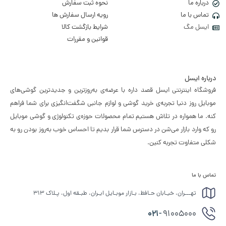
درباره ما
نحوه ثبت سفارش
تماس با ما
رویه ارسال سفارش ها
ایسل مگ
شرایط بازگشت کالا
قوانین و مقررات
درباره ایسل
فروشگاه اینترنتی ایسل قصد داره با عرضه‌ی به‌روزترین و جدیدترین گوشی‌های
موبایل روز دنیا تجربه‌ی خرید گوشی و لوازم جانبی شگفت‌انگیزی برای شما فراهم
کنه. ما همواره در تلاش هستیم تمام محصولات حوزه‌ی تکنولوژی و گوشی موبایل
رو که وارد بازار می‌شن در دسترس شما قرار بدیم تا احساس خوب به‌روز بودن رو به
شکلی متفاوت تجربه کنین.
تماس با ما
تهـــران، خیـابان حـافظ، بـازار موبـایل ایـران، طبـقه اول، پـلاک ۳۱۳
021-
91005000