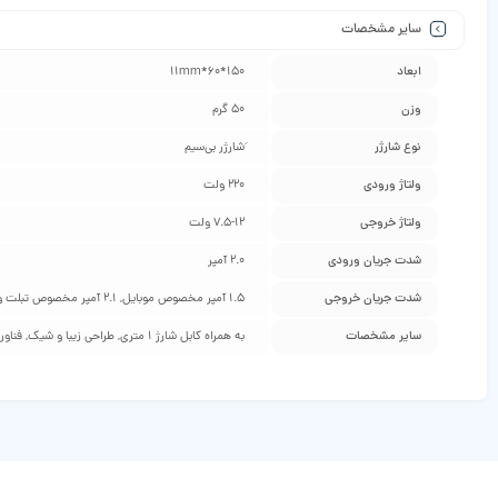
سایر مشخصات
ابعاد
150*60*11mm
وزن
50 گرم
نوع شارژر
َشارژر بی‌سیم
ولتاژ ورودی
220 ولت
ولتاژ خروجی
7.5-12 ولت
شدت جریان ورودی
2.0 آمپر
شدت جریان خروجی
1.5 آمپر مخصوص موبایل, 2.1 آمپر مخصوص تبلت و موبایل, 3.1 آمپر مخصوص تبلت و موبایل
سایر مشخصات
به همراه کابل شارژ 1 متری, طراحی زیبا و شیک, فناوری شارژ بی‌سیم Qi, مجهز به فناوری فست‌شارژ Quick Charge 2.0, وزن سبک