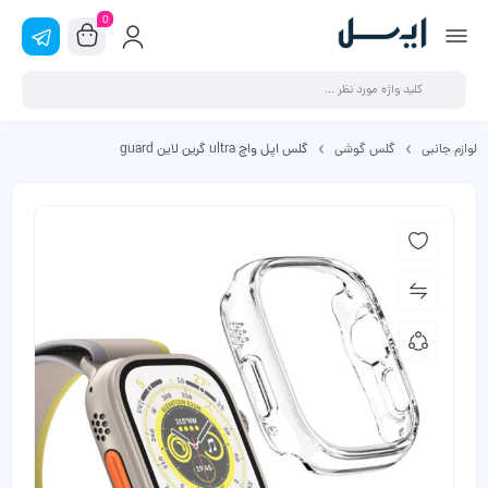
0
لوازم جانبی
گلس گوشی
گلس اپل واچ ultra گرین لاین guard