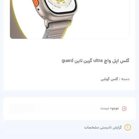
گلس اپل واچ ultra گرین لاین guard
دسته :
گلس گوشی
موجود نیست
گزارش نادرستی مشخصات