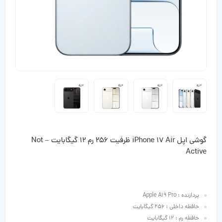
گوشی اپل iPhone 17 Air ظرفیت 256 رم 12 گیگابایت – Not
Active
پردازنده : Apple A19 Pro
حافظه داخلی : 256 گیگابایت
حافظه رم : 12 گیگابایت