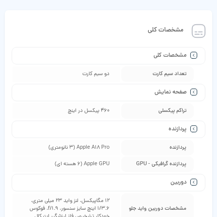
مشخصات کلی
مشخصات کلی
تعداد سیم کارت
دو سیم‌ کارت
صفحه نمایش
تراکم پیکسلی
460 پیکسل در اینچ
پردازنده
پردازنده
Apple A18 Pro (3 نانومتری)
پردازنده گرافیکی - GPU
Apple GPU (6 هسته ای)
دوربین
12 مگاپیکسل، لنز واید 23 میلی‌ متری،
مشخصات دوربین واید جلو
1/3.6 اینچ سایز سنسور، f/1.9، فوکوس
خودکار تشخیص فاز لرزشگیر اپتیکال