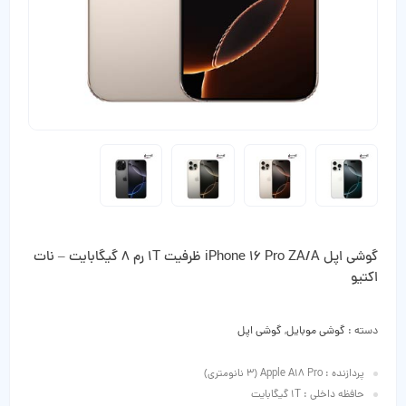
گوشی اپل iPhone 16 Pro ZA/A ظرفیت 1T رم 8 گیگابایت – نات
اکتیو
دسته :
گوشی موبایل
,
گوشی اپل
پردازنده : Apple A18 Pro (3 نانومتری)
حافظه داخلی : 1T گیگابایت