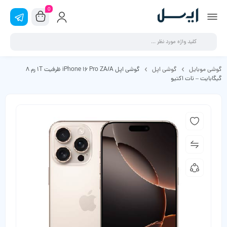
0
گوشی موبایل
گوشی اپل
گوشی اپل iPhone 16 Pro ZA/A ظرفیت 1T رم 8
گیگابایت – نات اکتیو