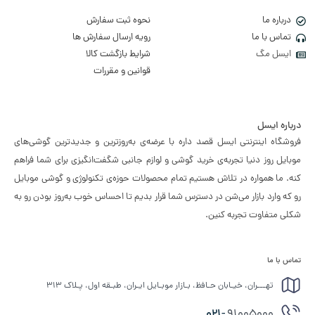
درباره ما
نحوه ثبت سفارش
تماس با ما
رویه ارسال سفارش ها
ایسل مگ
شرایط بازگشت کالا
قوانین و مقررات
درباره ایسل
فروشگاه اینترنتی ایسل قصد داره با عرضه‌ی به‌روزترین و جدیدترین گوشی‌های
موبایل روز دنیا تجربه‌ی خرید گوشی و لوازم جانبی شگفت‌انگیزی برای شما فراهم
کنه. ما همواره در تلاش هستیم تمام محصولات حوزه‌ی تکنولوژی و گوشی موبایل
رو که وارد بازار می‌شن در دسترس شما قرار بدیم تا احساس خوب به‌روز بودن رو به
شکلی متفاوت تجربه کنین.
تماس با ما
تهـــران، خیـابان حـافظ، بـازار موبـایل ایـران، طبـقه اول، پـلاک ۳۱۳
021-
91005000