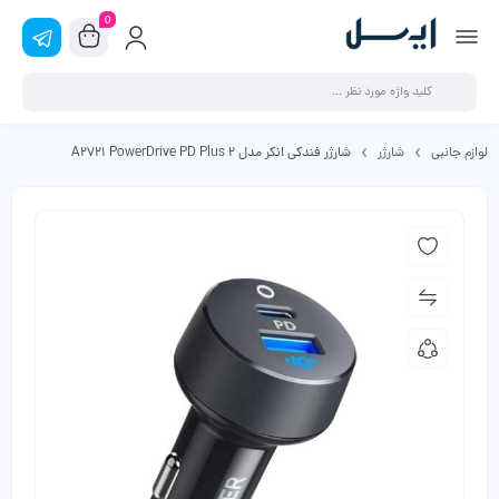
0
لوازم جانبی
شارژر
شارژر فندکی انکر مدل A2721 PowerDrive PD Plus 2