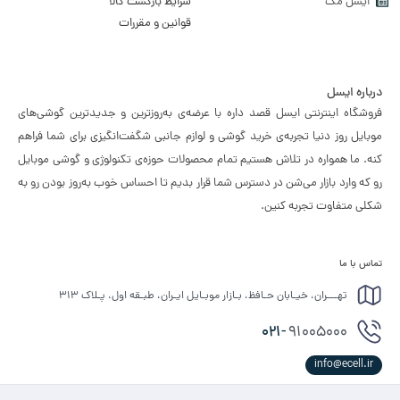
ایسل مگ
شرایط بازگشت کالا
قوانین و مقررات
درباره ایسل
فروشگاه اینترنتی ایسل قصد داره با عرضه‌ی به‌روزترین و جدیدترین گوشی‌های
موبایل روز دنیا تجربه‌ی خرید گوشی و لوازم جانبی شگفت‌انگیزی برای شما فراهم
کنه. ما همواره در تلاش هستیم تمام محصولات حوزه‌ی تکنولوژی و گوشی موبایل
رو که وارد بازار می‌شن در دسترس شما قرار بدیم تا احساس خوب به‌روز بودن رو به
شکلی متفاوت تجربه کنین.
تماس با ما
تهـــران، خیـابان حـافظ، بـازار موبـایل ایـران، طبـقه اول، پـلاک ۳۱۳
021-
91005000
info@ecell.ir