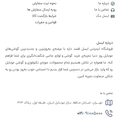
درباره ما
نحوه ثبت سفارش
تماس با ما
رویه ارسال سفارش ها
ایسل مگ
شرایط بازگشت کالا
قوانین و مقررات
درباره ایسل
فروشگاه اینترنتی ایسل قصد داره با عرضه‌ی به‌روزترین و جدیدترین گوشی‌های
موبایل روز دنیا تجربه‌ی خرید گوشی و لوازم جانبی شگفت‌انگیزی برای شما فراهم
کنه. ما همواره در تلاش هستیم تمام محصولات حوزه‌ی تکنولوژی و گوشی موبایل
رو که وارد بازار می‌شن در دسترس شما قرار بدیم تا احساس خوب به‌روز بودن رو به
شکلی متفاوت تجربه کنین.
تماس با ما
تهـــران، خیـابان حـافظ، بـازار موبـایل ایـران، طبـقه اول، پـلاک ۳۱۳
021-
91005000