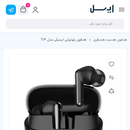
0
هدفون هدست هندزفری
هدفون بلوتوثی ایمیکی مدل T14