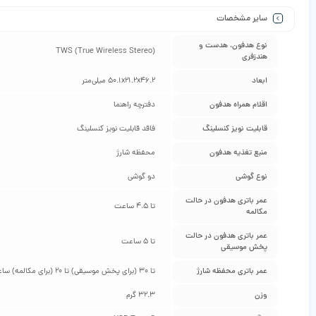
سایر مشخصات
نوع هدفون، هدست و
TWS (True Wireless Stereo)
هندزفری
ابعاد
۵۰.۱x۲۱.۲x۴۶.۲ میلی‌متر
اقلام همراه هدفون
دفترچه راهنما
قابلیت نویز کنسلینگ
فاقد قابلیت نویز کنسلینگ
منبع تغذیه هدفون
محفظه شارژ
نوع گوشی
دو گوشی
عمر باتری هدفون در حالت
تا ۴.۵ ساعت
مکالمه
عمر باتری هدفون در حالت
تا ۵ ساعت
پخش موسیقی
عمر باتری محفظه شارژ
تا ۳۰ (برای پخش موسیقی) تا ۲۰ (برای مکالمه) ساعت
وزن
۳۲.۳ گرم