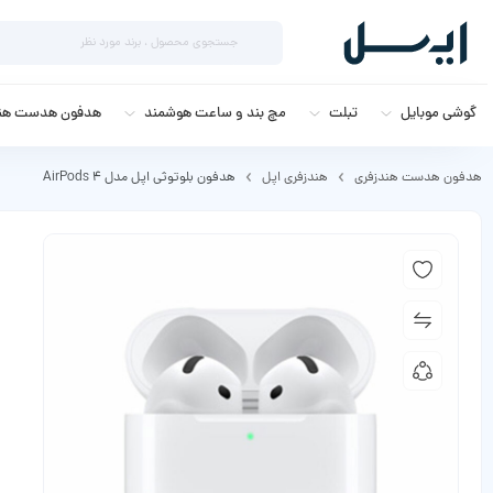
گوشی موبایل
تبلت
مچ بند و ساعت هوشمند
هدفون هدست هند
هدفون هدست هندزفری
هندزفری اپل
هدفون بلوتوثی اپل مدل AirPods 4