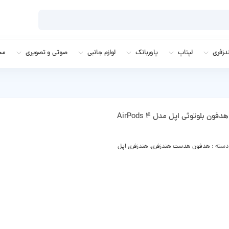
زفری
لپتاپ
پاوربانک
لوازم جانبی
صوتی و تصویری
مج
هدفون بلوتوثی اپل مدل AirPods 4
دسته :
هدفون هدست هندزفری
,
هندزفری اپل