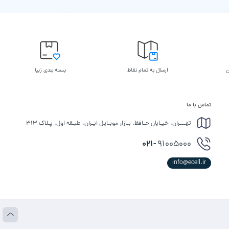
ن
ارسال به تمام نقاط
بسته بندی زیبا
تماس با ما
تهـــران، خیـابان حـافظ، بـازار موبـایل ایـران، طبـقه اول، پـلاک ۳۱۳
021-
91005000
info@ecell.ir