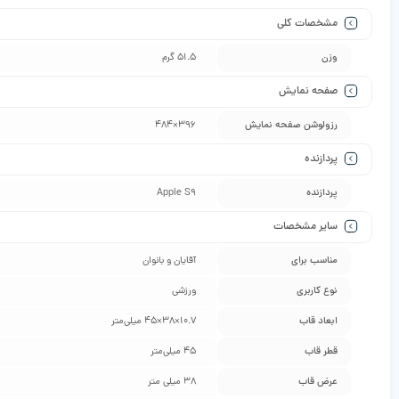
مشخصات کلی
وزن
51.5 گرم
صفحه نمایش
رزولوشن صفحه نمایش
396×484
پردازنده
پردازنده
Apple S9
سایر مشخصات
مناسب برای
آقایان و بانوان
نوع کاربری
ورزشی
ابعاد قاب
10.7×38×45 میلی‌متر
قطر قاب
45 میلی‌متر
عرض قاب
38 میلی متر