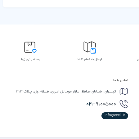
ن
ارسال به تمام نقاط
بسته بندی زیبا
تماس با ما
تهـــران، خیـابان حـافظ، بـازار موبـایل ایـران، طبـقه اول، پـلاک ۳۱۳
021-
91005000
info@ecell.ir