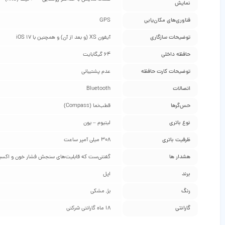
نمایش
فناوری‌های مکان‌یابی
GPS
توضیحات سازگاری
آیفون XS (و بعد از آن) و همچنین با iOS 17
حافظه داخلی
64 گیگابایت
توضیحات کارت حافظه
عدم پشتیبانی
اتصالات
Bluetooth
حس‌گرها
قطب‌نما (Compass)
نوع باتری
لیتیوم – یون
ظرفیت باتری
308 میلی آمپر ساعت
هشدار ها
گفتنی‌ست که قابلیت‌های سنجش فشار خون و اکسیژ
برند
اپل
رنگ
بژ, مشکی
گارانتی
18 ماه گارانتی شرکتی