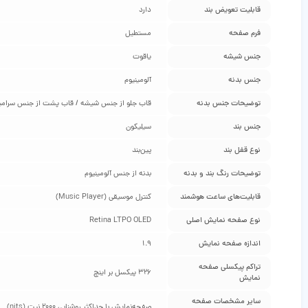
قابلیت تعویض بند
دارد
فرم صفحه
مستطیل
جنس شیشه
یاقوت
جنس بدنه
آلومینیوم
توضیحات جنس بدنه
قاب جلو از جنس شیشه‌ / قاب پشت از جنس سرامی
جنس بند
سیلیکون
نوع قفل بند
پین‌بند
توضیحات رنگ بند و بدنه
بدنه از جنس آلومینیوم
قابلیت‌های ساعت هوشمند
کنترل موسیقی (Music Player)
نوع صفحه نمایش اصلی
Retina LTPO OLED
اندازه صفحه نمایش
1.9
تراکم پیکسلی صفحه
326 پیکسل بر اینچ
نمایش
سایر مشخصات صفحه
صفحه‌نمایش با حداکثر روشنایی 2000 نیت (nits)