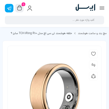
0
مچ بند و ساعت هوشمند
حلقه هوشمند تی سی اچ مدل TCH iRing R10 سایز 9