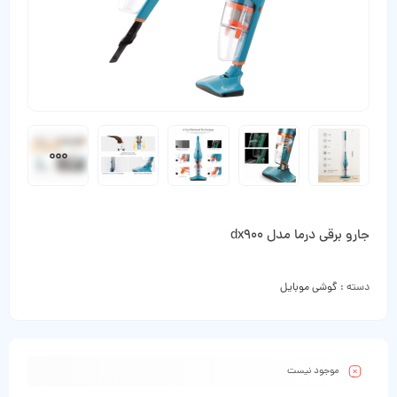
جارو برقی درما مدل dx900
دسته :
گوشی موبایل
موجود نیست