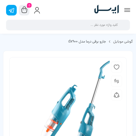
0
گوشی موبایل
جارو برقی درما مدل dx900