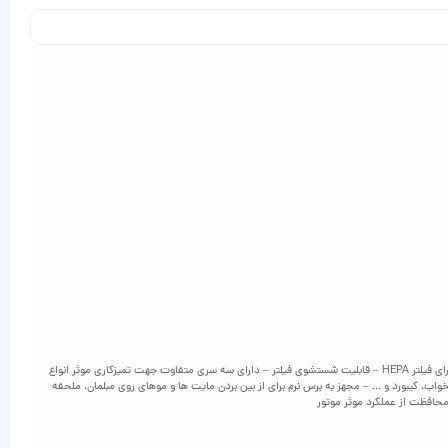
-قدرت مکش ۱۴۰۰۰ پاسکال – قابل استفاده به صورت دستی و ایستاده – ظرفیت مخزن زباله: ۱.۲ لیتر – سبک و قابل حمل – مکش عالی، قدرتمند و موثر – دارای فیلتر HEPA – قابلیت شستشوی فیلتر – دارای سه سری متفاوت جهت تمیزکاری موثر انواع
واب، کیبورد و … – مجهز به برس نرم برای از بین بردن مایت ها و موهای روی مبلمان، ملحفه