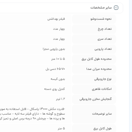
سایر مشخصات
نحوه شست‌وشو
فیلتر بهداشتی
تعداد چرخ
چهار عدد
تعداد سری
چهار عدد
تعداد پارویی
بدون پارویی مجزا
محدوده طول کابل برق
۵ تا ۱۰ متر
محدوده میزان صدا
۶۵-۷۰ دسی بل
نوع جاروبرقی
بدون کیسه
امکانات ظاهری
کنترل روی دسته
گنجایش مخزن جاروبرقی
۱.۲ لیتر
سایر توضیحات
سطوح و گوشه ها – دارای فیلتر سه لایه – مناسب برا
ها و پرده ها – چرخش ۹۰ درجه برس اصلی و تمیز کردن اطراف پایه های میز و مبلمان و گوشه های دیوارها – دارای سیستم خنک کننده سریع خروجی هوا برای محافظت از عملکرد موثر موتور
طول کابل برق
۵ متر