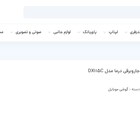
زفری
لپتاپ
پاوربانک
لوازم جانبی
صوتی و تصویری
مج
جاروبرقی درما مدل DX115C
دسته :
گوشی موبایل