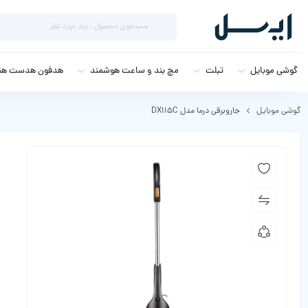
گوشی موبایل
تبلت
مچ بند و ساعت هوشمند
هدفون هدست هند
گوشی موبایل
جاروبرقی درما مدل DX115C