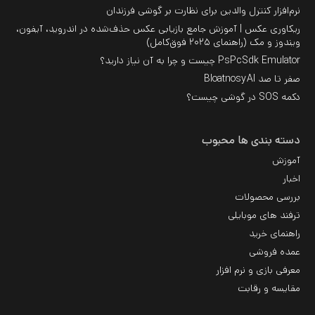
نرم‌افزار کنترل والدین برای نظارت بر گوشی فرزندان
ریکاوری عکس | آموزش جامع بازیابی عکس حذف‌شده در اندروید، آیفون،
ویندوز و مک (راهنمای ۲۰۲۵ فوق‌کامل)
PsPcSdk Emulator چیست و چرا به آن نیاز دارید؟
صفر تا صد BloatnosyAI
دکمه SOS در گوشی چیست؟
دسته بندی ها محبوب
آموزش
اخبار
بررسی محصولات
ترفند های موبایلی
راهنمای خرید
عمده فروشی
معرفی بازی و نرم افزار
مقایسه و رقابت