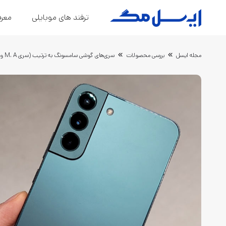
ترفند های موبایلی
معرف
مجله ایسل
بررسی محصولات
سری‌های گوشی سامسونگ به ترتیب (سری M، A وS) چه تفاوتی باهم دارن؟