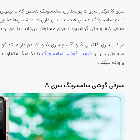
تاشو سامسونگ هستن قیمت بالایی دارن،اما پیش­بینی‌­ها نشون مید
معرفی کنه و حتی گوشی­های آیفون هم توانایی رقابت با اون رو ند
در کنار سری گلکسی S و ‌
متفاوتی دارن و
قیمت گوشی سامسونگ
با یک‌دیگر متفاوت ا
برآورده می­کنه.
معرفی گوشی سامسونگ سری A