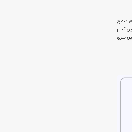
 هر سطح
ین کدام
ین سری