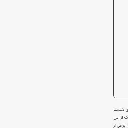
ی­ ­هست
 از این
مت دارن در حالی که برخی از