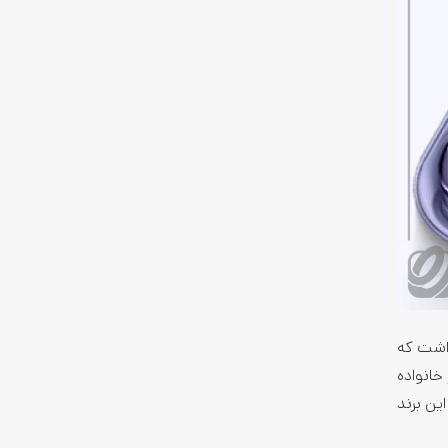
قرار می­گیره. البته این غول کره­ای دربین گوشی­‌های خود یک سری Note هم داشت که
گه محصولی در خانواده
ه یکی از بهترین سری­های این برند