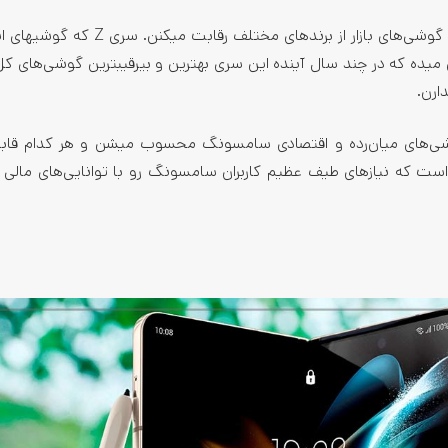
سری S درکنار سری ‌Z پرچم­داران سامسونگ ­هستن که با بهترین گوشی‌­های بازار از برند­های م
ه که در چند سال آینده این سری بهترین و بی­رقیب­ترین گوشی‌­های کل ب
ارن.
Z، دو سری A و M هم داریم که گوشی‌­های میان­‌رده و اقتصادی سامسونگ محسوب میشن و هر کدام ق
ست که نیاز­های طیف عظیم کاربران سامسونگ رو با توانایی­‌های مالی