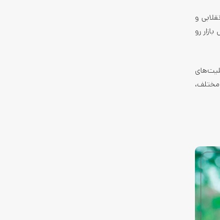
ختلف رقابت می­کنن. سری ‌Z که گوشی­های انقلابی و
ازار رو
ابلیت‌­های
 مختلف،