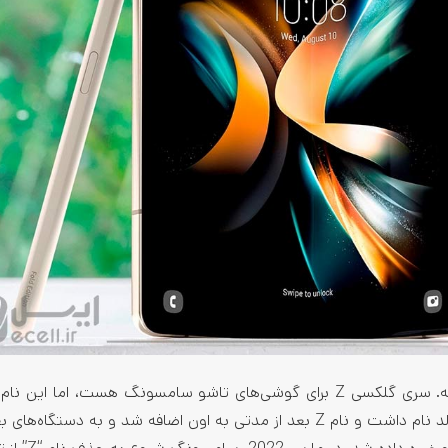
سری Z، جدیدترین و شاید گیج­‌کننده‌­ترین طرح سامسونگ باشه. سری گلکسی Z برای گوشی‌­های تاشو سامسونگ هست، ام
مناطق استفاده نمی­شه. تلفن تاشو اصلی سامسونگ،گلکسی فولد نام داشت و نام Z بعد از مدتی­ به اون اضافه شد و به دس