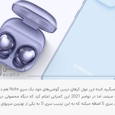
گوشی‌ سامسونگ در چهار سری S، Z، A و M در اختیار کاربران 
با قابلیتی مثل قلم هوشمند، جزو پرچم­داران این برند محسوب می­شد، اما در نوامبر 2021 این کمپانی اعلام کرد که دی
Note عرضه نخواهد کرد و تمام قابلیت­‌های اون رو به گوشی‌­های سری S اضافه می­کنه که به این ترتیب سری S ب