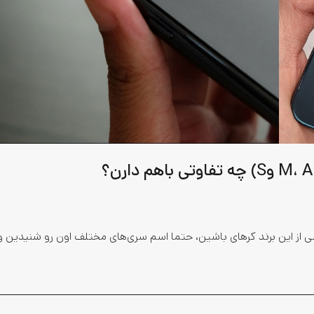
 این برند کره­ای باشین، حتما اسم سری­‌های مختلف اون رو شنیدین و 