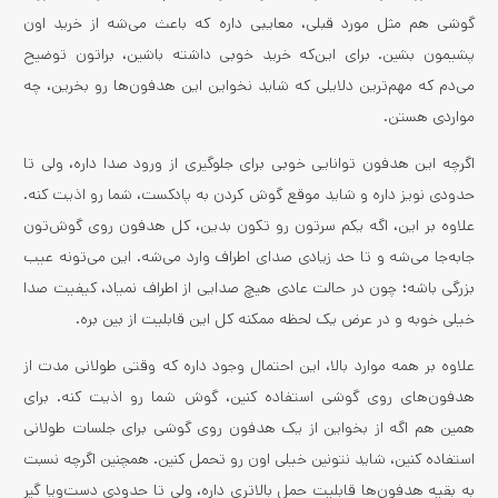
گوشی هم مثل مورد قبلی، معایبی داره که باعث می‌شه از خرید اون
پشیمون بشین. برای این‌که خرید خوبی داشته باشین، براتون توضیح
می‌دم که مهم‌ترین دلایلی که شاید نخواین این هدفون‌ها رو بخرین، چه
مواردی هستن.
اگرچه این هدفون توانایی خوبی برای جلوگیری از ورود صدا داره، ولی تا
حدودی نویز داره و شاید موقع گوش کردن به پادکست، شما رو اذیت کنه.
علاوه بر این، اگه یکم سرتون رو تکون بدین، کل هدفون روی گوش‌تون
جابه‌جا می‌شه و تا حد زیادی صدای اطراف وارد می‌شه. این می‌تونه عیب
بزرگی باشه؛ چون در حالت عادی هیچ صدایی از اطراف نمیاد، کیفیت صدا
خیلی خوبه و در عرض یک لحظه ممکنه کل این قابلیت از بین بره.
علاوه بر همه موارد بالا، این احتمال وجود داره که وقتی طولانی مدت از
هدفون‌های روی گوشی استفاده کنین، گوش شما رو اذیت کنه. برای
همین هم اگه از بخواین از یک هدفون روی گوشی برای جلسات طولانی
استفاده کنین، شاید نتونین خیلی اون رو تحمل کنین. همچنین اگرچه نسبت
به بقیه هدفون‌ها قابلیت حمل بالاتری داره، ولی تا حدودی دست‌وپا گیر