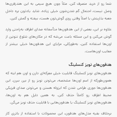
شما رو از خرید منصرف کنن. مثلاً چون هیچ سیمی به این هندزفری‌ها
وصل نیست، احتمال گم شدن‌شون خیلی زیاده. شاید یادتون بره داخل
جعبه بذارینش یا اصلاً وقتی روی گوش‌تون هست، بیفته و گمش کنین.
علاوه بر این، بعضی از این هدفون‌ها متأسفانه صدای اطراف به‌راحتی وارد
گوش می‌کنن و این مسئله باعث می‌شه که در مکان‌های شلوغ نتونین از
اون‌ها استفاده کنین. به‌طورکلی، مزایای این هدفون‌ها خیلی بیشتر از
معایب اون‌هاست.
هدفون‌های نویز کنسلینگ
هدفون‌های نویز کنسلینگ قابلیت خیلی معرکه‌ای دارن و اون هم اینه که
همون‌طورکه از اسم اون‌ها مشخصه، می‌تونن نویز رو از بین ببرن. این
هدفون‌ها جوری طراحی شدن که ایزوله هستن و می‌تونن صدای فیزیکی
محیط اطراف رو کاملاً حذف کنن. به همین دلیل هم به اون‌ها،
هدفون‌های نویز کنسلینگ یا هدفون‌هایی با قابلیت حذف نویز می‌گن.
برخلاف بقیه مدل‌های هدفون، این محصولات با استفاده از باتری کار