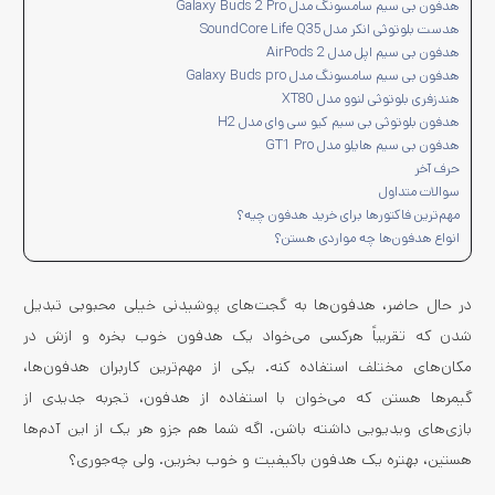
هدفون بی سیم سامسونگ مدل Galaxy Buds 2 Pro
هدست بلوتوثی انکر مدل SoundCore Life Q35
هدفون بی‌ سیم اپل مدل AirPods 2
هدفون بی سیم سامسونگ مدل Galaxy Buds pro
هندزفری بلوتوثی لنوو مدل XT80
هدفون بلوتوثی بی سیم کیو سی وای مدل H2
هدفون بی‌ سیم هایلو مدل GT1 Pro
حرف آخر
سوالات متداول
مهم‌ترین فاکتورها برای خرید هدفون چیه؟
انواع هدفون‌ها چه مواردی هستن؟
در حال حاضر، هدفون‌ها به گجت‌های پوشیدنی خیلی محبوبی تبدیل
شدن که تقریباً هرکسی می‌خواد یک هدفون خوب بخره و ازش در
مکان‌های مختلف استفاده کنه. یکی از مهم‌ترین کاربران هدفون‌ها،
گیمرها هستن که می‌خوان با استفاده از هدفون، تجربه جدیدی از
بازی‌های ویدیویی داشته باشن. اگه شما هم جزو هر یک از این آدم‌ها
هستین، بهتره یک هدفون باکیفیت و خوب بخرین. ولی چه‌جوری؟