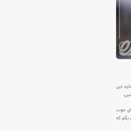
 خیلی زیادی داره. این
ین.
های خوب
 بگم که