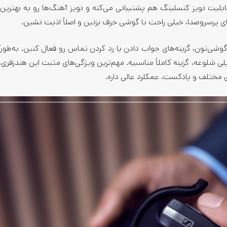
بر همه این‌ها، هندزفری Plantronics Voyager 5200 از قابلیت نویز کنسلینگ هم پشتیبانی می‌کنه و نویز آهنگ‌ها رو به ب
های پرسروصدا، خیلی راحت با گوشی حرف بزنین و اصلاً اذیت نشین.
وشی‌تون، گزینه‌های جواب دادن یا رد کردن تماس رو فعال کنین. به‌طورک
 شلوغه، گزینه کاملاً مناسبیه. مهم‌ترین ویژگی‌های مثبت این هندزفری
 مختلف و پادکست، عمکلرد عالی داره.