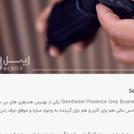
اگه دنبال یک هدفون باکیفیت از نظر کیفیت صدا می‌گردین، Sennheiser Presence Grey Business یکی از بهتری
س عالی هم برای کاربر و هم برای گیرنده به وجود میاره و موقع حرف زدن