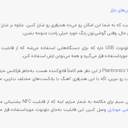
های بازار
که به شما این امکان رو می‌ده هندزفری رو شارژ کنین. علاوه بر شارژ ک
عین حال، وقتی گوشی‌تون زنگ خورد خیلی راحت متوجه بشین.
همچنین هندزفری Plantronics Voyager 5200 یک دانگل بلوتوث USB داره که برای دستگاه‌هایی استفاده می‌شه که از
مورداستفاده قرار می‌گیره و همه می‌تونن ازش استفاده کنن.
اگه کیفیت صدا هم براتون اهمیت داره، هندزفری Plantronics Voyager 5200 از این نظر هم کاملاً قانع‌کننده هست. به‌خاطر 
رو ببرین. اگه با این هندزفری آهنگ یا پادکست‌های مختلف بذارین، م
یکی از دلایلی که من این هدفون رو به‌عنوان بهترین هندزفری بی سیم برای مکالمه به ش
ی موبایل
وصل کنین. این قابلیت به‌جای بلوتوث مورداستفاده قرار می