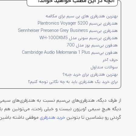
آنچه در این مطلب خواهید خواند:
بهترین هندزفری های بی سیم برای مکالمه
هندزفری بی‌سیم Plantronics Voyager 5200
هندزفری بی‌سیم Sennheiser Presence Grey Business
هندزفری بی‌سیم سونی مدل WH-1000XM5
هدفون بی‌سیم بوز مدل 700
هدفون بی‌سیم Cambridge Audio Melomania 1 Plus
حرف آخر
سوالات متداول
بهترین هندزفری برای خرید چیه؟
برای خرید یک هندزفری باید به چه نکاتی توجه کنیم؟
از طرف دیگه، هندزفری‌های بی‌سیم نسبت به هندزفری‌های سیمی
دیگه هیچ سیمی آویزون نیست و خیلی راحت، می‌تونین هم با گ
گردنی رو بشناسین تا بتونین
خرید هندزفری
موفقی داشته باشین